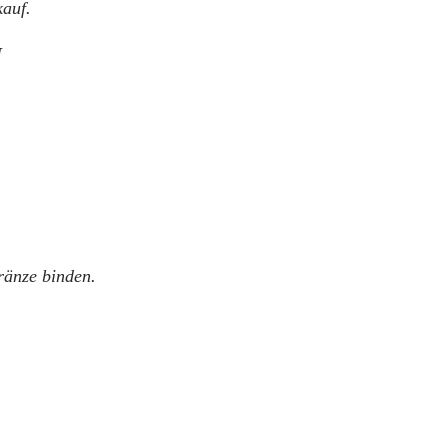
auf.
N
ränze binden.