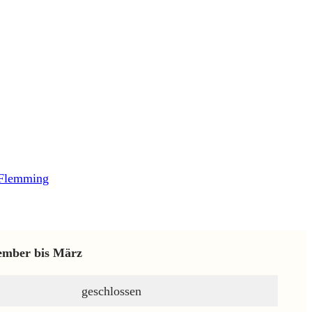
 Flemming
ember bis März
geschlossen