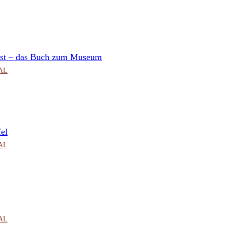
nst – das Buch zum Museum
CAL
fel
CAL
CAL